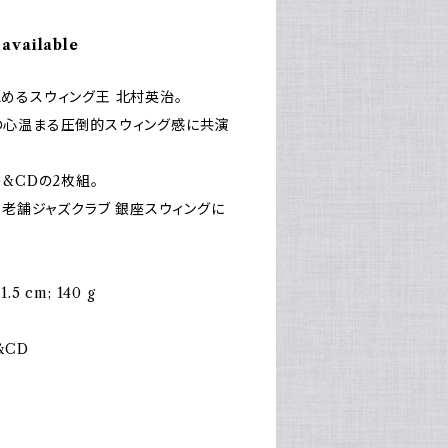
 available
めるスウィング王 北村英治。
の心温まる圧倒的スウィング感に共演
&CDの2枚組。
る老舗ジャズクラブ 銀座スウィングに
3.5 x 1.5 cm; 140 g
‎ DVD&CD