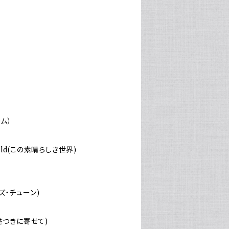
ーム）
World(この素晴らしき世界)
ニーズ・チューン)
ea(さつきに寄せて)