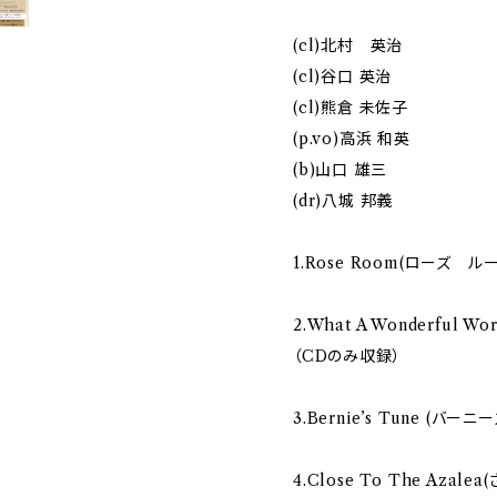
(cl)北村 英治
(cl)谷口 英治
(cl)熊倉 未佐子
(p.vo)高浜 和英
(b)山口 雄三
(dr)八城 邦義
1.Rose Room(ローズ ル
2.What A Wonderful 
（CDのみ収録）
3.Bernie’s Tune (バー
4.Close To The Azal